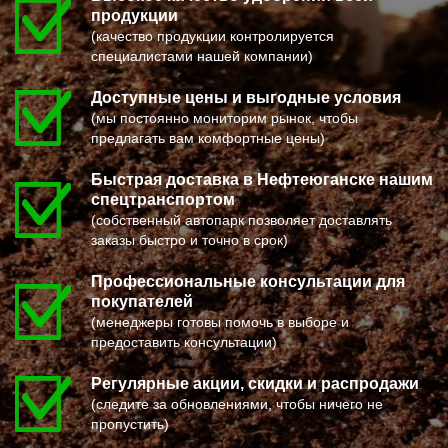
ПОСЕЛОК ВОСКРЕСЕНСКОЕ
МИХАЙЛОВ
продукции
ПОСЕЛОК БИОКОМБИНАТА
НЯГАНЬ
ПОСЕЛОК БОЛЬШЕВИК
МЕЛЕУЗ
(качество продукции контролируется
ПОСЕЛОК ВОЛОДАРСКОГО
КОЛЬЧУГИНО
специалистами нашей компании)
ПОСЕЛОК ВОРОВСКОГО
КАМЫШИН
ПОСЕЛОК ИМ. ЦЮРУПЫ
ТИХВИН
Доступные цены и выгодные условия
ПОСЕЛОК ЛЕСНЫЕ ПОЛЯНЫ
НОВОШАХТИНСК
ПОСЕЛОК ЛМС
ВОЛЬСК
(мы постоянно мониторим рынок, чтобы
МОСРЕНТГЕН
КОНАКОВО
предлагать вам комфортные цены)
ПРАВДИНСКИЙ
САРАПУЛ
ПРИВОКЗАЛЬНЫЙ
КОМСОМОЛЬСК НА АМУРЕ
Быстрая доставка в Нефтеюганске нашим
ПРОЛЕТАРСКИЙ
КИЗИЛЮРТ
ПРОТВИНО
МИХАЙЛОВСК
спецтранспортом
ПТИЧНОЕ
ПЕТУШКИ
(собственный автопарк позволяет доставлять
ПУЧКОВО
ПРИМОРСКО АХТАРСК
заказы быстро и точно в срок)
ПУШКИНО
ЛЕСОСИБИРСК
ПУЩИНО
БУДЕННОВСК
РАДОВИЦКИЙ
КАЛЯЗИН
Профессиональные консультации для
РАЗВИЛКА
ГЛАЗОВ
покупателей
РАМЕНСКОЕ
РУБЦОВСК
(менеджеры готовы помочь в выборе и
РАССУДОВО
ГУБКИН
РАСТОРОПОВО
КЛИНЦЫ
предоставить консультации)
РЕММАШ
УСМАНЬ
РЕУТОВ
КУНГУР
Регулярные акции, скидки и распродажи
РЕЧИЦЫ
КАЧКАНАР
РЕШЕТНИКОВО
КОЗЕЛЬСК
(следите за обновлениями, чтобы ничего не
РЖАВКИ
ШАРЬЯ
пропустить)
РОГАЧЕВО
ЧИСТОПОЛЬ