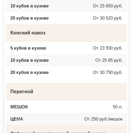
ВЕРБИЛКИ
НОВОЧЕРКАССК
10 кубов в кузове
От 25 650 руб.
ВЕРЕЙКА
МИАСС
ВЕРЕЯ
НАЛЬЧИК
ВЕРХНЕЕ МЯЧКОВО
УССУРИЙСК
20 кубов в кузове
От 30 520 руб.
ВЕРХОВЬЕ
КАМЕНСК ШАХТИНСКИЙ
ВИДНОЕ
КРАСНОЕ СЕЛО
ВИШНЯКОВСКИЕ ДАЧИ
ОРСК
Конский навоз
ВЛАСЬЕВО
БЕРЕЗНИКИ
ВНУКОВО
ЯКУТСК
ВОЛОКОЛАМСК
КАМЕНСК УРАЛЬСКИЙ
5 кубов в кузове
От 23 930 руб.
ВОРОНОВО
БАЛАБАНОВО
ВОСКРЕСЕНСК
ВОЛОСОВО
ВОСТОЧНЫЙ
СЕРТОЛОВО
10 кубов в кузове
От 25 85 руб.
ВОСТРЯКОВО
ПЕРВОУРАЛЬСК
ВОСХОД
КИНЕЛЬ
20 кубов в кузове
От 30 790 руб.
ВЫСОКОВСК
НЕФТЕКАМСК
ГАЗОПРОВОД
БОГОРОДСК
ГЛАГОЛЕВО
АРТЕМ
ГЛЕБОВСКИЙ
ГОРЯЧИЙ КЛЮЧ
ГОЛИЦИНО
Перегной
БОРОВИЧИ
ГОРКИ ЛЕНИНСКИЕ
ХАНТЫ МАНСИЙСК
ГОРКИ-10
ДМИТРИЕВ
ДАВЫДОВО
ПЕТРОПАВЛОВСК КАМЧАТСКИЙ
МЕШОК
50 л.
ДЕДЕНЕВО
АПШЕРОНСК
ДЕДОВСК
ВЕЛИКИЕ ЛУКИ
ЦЕНА
От 250 руб./мешок
ДЕМИХОВО
ЛОМОНОСОВ
ДЗЕРЖИНСКИЙ
НИЖНЕКАМСК
ДМИТРОВ
КАСПИЙСК