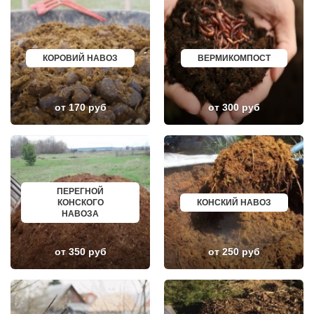
ИВАНОВО
ЮРГА
ХАБАРОВСК
ВЯТСКИЕ ПОЛЯНЫ
ТАМБОВ
ОЛЕНЕГОРСК
ОРЕНБУРГ
ЛЫСЬВА
КЕМЕРОВО
НЕРЮНГРИ
КАЛУГА
АРСК
КОРОВИЙ НАВОЗ
ВЕРМИКОМПОСТ
МАХАЧКАЛА
УДОМЛЯ
СМОЛЕНСК
АМУРСК
ЧЕБОКСАРЫ
ЧЕБАРКУЛЬ
ВОЛОГДА
НОЯБРЬСК
от 170 руб
от 300 руб
ВЛАДИВОСТОК
ГОРОХОВЕЦ
ОРЁЛ
КАЛАЧ
АСТРАХАНЬ
БАЛТИЙСК
ОРЛОВ
ЛЮДИНОВО
КОСТРОМА
МЕЩОВСК
ПСКОВ
ЕЛИЗОВО
ВЕЛИКИЙ НОВГОРОД
КИСЕЛЕВСК
ПЕРЕГНОЙ
НАБЕРЕЖНЫЕ ЧЕЛНЫ
БОГОТОЛ
КОНСКОГО
КОНСКИЙ НАВОЗ
МУРМАНСК
РУЗАЕВКА
НАВОЗА
АРХАНГЕЛЬСК
БУГУРУСЛАН
САРАНСК
АРТЕМОВСКИЙ
ПЕТРОЗАВОДСК
КРАСНОТУРЬИНСК
ОТРАДНЫЙ
СЕВЕРСК
от 350 руб
от 250 руб
ЧЕРЕПОВЕЦ
ВЕНЕВ
ОБЬ
БЕЛОКУРИХА
НОВОКУЗНЕЦК
КОРЯЖМА
ПЯТИГОРСК
ЮРЬЕВ-ПОЛЬСКИЙ
ОТРАДНОЕ
ФУРМАНОВ