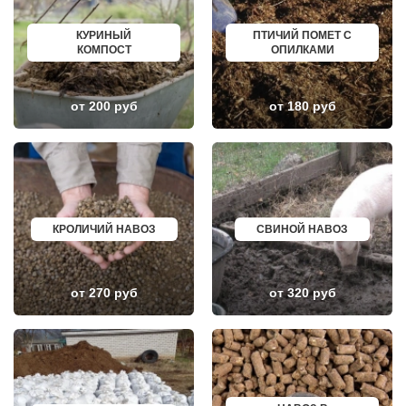
УЛАН УДЭ
НИЖНЕУДИНСК
СОВЕТСКИЙ
ШЕЛЕХОВ
СТАРЫЙ ОСКОЛ
УРЖУМ
КУРИНЫЙ
ПТИЧИЙ ПОМЕТ С
ЧИТА
ЛЕБЕДЯНЬ
КОМПОСТ
ОПИЛКАМИ
КОВРОВ
ЛЫСКОВО
СЫКТЫВКАР
КАЛАЧИНСК
ТАРА
СОРОЧИНСК
ГЕЛЕНДЖИК
ГОРНОЗАВОДСК
от 200 руб
от 180 руб
ЙОШКАР ОЛА
ВЕРХНИЙ ТАГИЛ
НИЖНИЙ ТАГИЛ
КАРПИНСК
АБАКАН
БЕЛЕВ
ТАГАНРОГ
ДОНСКОЙ
ШАХТЫ
СТАРОДУБ
ОСА
БУТУРЛИНОВКА
ВОЛЖСКИЙ
ТАЙШЕТ
СУРГУТ
ГВАРДЕЙСК
КРОЛИЧИЙ НАВОЗ
СВИНОЙ НАВОЗ
КУРГАН
СУХИНИЧИ
КРЫМСК
ОСИННИКИ
АЛЕКСАНДРОВ
МОРОЗОВСК
ЭНГЕЛЬС
АЛАПАЕВСК
от 270 руб
от 320 руб
МАГНИТОГОРСК
ИЗОБИЛЬНЫЙ
БЛАГОВЕЩЕНСК
МОРШАНСК
ОБНИНСК
БУГУЛЬМА
КОЛА
БУИНСК
КИРОВСК
ЛИХОСЛАВЛЬ
СВОБОДНЫЙ
СУВОРОВ
БОР
СНЕЖИНСК
ПАВЛОВСК
ТЫНДА