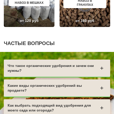
ВЛАДИКАВКАЗ
БИРЮЧ
НАВОЗ В
НАВОЗ В МЕШКАХ
ЮЖНО САХАЛИНСК
НОВЫЙ ОСКОЛ
ГРАНУЛАХ
ДЕРБЕНТ
ВЕЛИКИЙ УСТЮГ
АНГАРСК
НИКОЛЬСК
СТЕРЛИТАМАК
ЛЕНИНСК-КУЗНЕЦКИЙ
от 120 руб
от 160 руб
ГРЯЗИ
НАЗАРОВО
ДНО
ЛОДЕЙНОЕ ПОЛЕ
ТЕМРЮК
МАГАДАН
ЛУГА
КРАСНОСЛОБОДСК
БАТАЙСК
БОЛОТНОЕ
МАЙКОП
НИЖНИЙ ЛОМОВ
ЧАСТЫЕ ВОПРОСЫ
РЫБИНСК
СЕРДОБСК
СЛАВЯНСК НА КУБАНИ
КРАСНЫЙ СУЛИН
ТУЙМАЗЫ
КРОНШТАДТ
МУРОМ
РТИЩЕВО
СЫЗРАНЬ
КАМЫШЛОВ
Что такое органические удобрения и зачем они
ПУШКИН
НИЖНЯЯ ТУРА
ВСЕВОЛОЖСК
ГЛИНКА
нужны?
АРЗАМАС
ЛЕНИНОГОРСК
АРМАВИР
БОГОРОДИЦК
СЛАНЦЫ
ЧЕРНОГОРСК
Какие виды органических удобрений вы
ПЛАСТ
продаете?
Как выбрать подходящий вид удобрения для
моего сада или огорода?