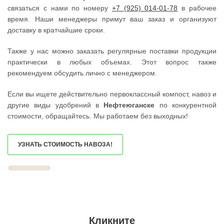
ШАТУРА
ЮЖНОУРАЛЬСК
связаться с нами по номеру
+7 (925) 014-01-78
в рабочее
ШАТУРТОРФ
ДЮРТЮЛИ
ШАХОВСКАЯ
УЧАЛЫ
время. Наши менеджеры примут ваш заказ и организуют
ШЕРЕМЕТЬЕВСКИЙ
ВАЛУЙКИ
доставку в кратчайшие сроки.
ШИШКИН ЛЕС
УРЮПИНСК
ЩЕЛКОВО
ЧАПЛЫГИН
ЩЕРБИНКА
МОНЧЕГОРСК
Также у нас можно заказать регулярные поставки продукции
ЭЛЕКТРОГОРСК
БЕЛИНСКИЙ
практически в любых объемах. Этот вопрос также
ЭЛЕКТРОИЗОЛЯТОР
ПОХВИСТНЕВО
рекомендуем обсудить лично с менеджером.
ЭЛЕКТРОСТАЛЬ
РАССКАЗОВО
ЭЛЕКТРОУГЛИ
МЕГИОН
ЮБИЛЕЙНЫЙ
ТОПКИ
Если вы ищете действительно первоклассный компост, навоз и
ЮПИТЕР
ЗЕЛЕНОГОРСК
другие виды удобрений в
Нефтеюганске
по конкурентной
ЯКОВЛЕВСКОЕ
ДМИТРОВСК
ЯХРОМА
СКОПИН
стоимости, обращайтесь. Мы работаем без выходных!
АНАПА
МАРКС
ЕКАТЕРИНБУРГ
ПЕТРОВСК
КРАСНОДАР
ЗЕЛЕНОКУМСК
УЗНАТЬ СТОИМОСТЬ НАВОЗА!
НОВОСИБИРСК
НУРЛАТ
ВОРОНЕЖ
ЗУБЦОВ
ИРКУТСК
САЯНОГОРСК
РОСТОВ
АША
САМАРА
ОНЕГА
НЕЯ
БЕЛОРЕЦК
ВОЛГОГРАД
СИБАЙ
НИЖНИЙ НОВГОРОД
СОВЕТСК
КРАСНОЯРСК
КОНДРОВО
ЧЕЛЯБИНСК
ТАШТАГОЛ
Кликните