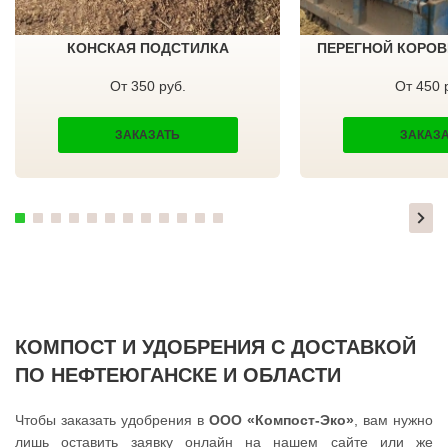
ТЕКСТИЛЬЩИК
ПРИМОРСК
ТЕМПЫ
ЯСНЫЙ
ТИШКОВО
ВЕРЕЩАГИНО
КОНСКАЯ ПОДСТИЛКА
ПЕРЕГНОЙ КОРОВ
ТОМИЛИНО
ГУБАХА
ТРОИЦК
УЗЛОВАЯ
ТРОИЦКОЕ
САЛЕХАРД
От 350 руб.
От 450 
ТУГОЛЕССКИЙ БОР
ПРОКОПЬЕВСК
ТУПИКОВО
СЕМЕНОВ
ТУЧКОВО
СТАРАЯ РУССА
ЗАКАЗАТЬ
ЗАКАЗ
УВАРОВКА
КРАСНОКАМСК
УДЕЛЬНАЯ
АПАТИТЫ
УЗУНОВО
БАЛАХНА
УСПЕНСКОЕ
МИЛЛЕРОВО
ФИРСАНОВКА
НОВОУРАЛЬСК
ФОМИНСКОЕ
ТАЛИЦА
ФОСФОРИТНЫЙ
ИНКЕРМАН
ФРЯЗИНО
ЯЛУТОРОВСК
ФРЯНОВО
КОПЕЙСК
ХИМКИ
САТКА
ХОРЛОВО
АХТУБИНСК
ХОТЬКОВО
ИШИМБАЙ
ЧЕРЕПОВО
БИРОБИДЖАН
КОМПОСТ И УДОБРЕНИЯ С ДОСТАВКОЙ
ЧЕРКИЗОВО
ШАРЫПОВО
ЧЕРНОГОЛОВКА
ВАЛДАЙ
ПО НЕФТЕЮГАНСКЕ И ОБЛАСТИ
ЧЕРНОЕ
КУЙБЫШЕВ
ЧЕРУСТИ
СОЛИКАМСК
ЧЕХОВ
РОСЛАВЛЬ
Чтобы заказать удобрения в
ООО «Компост-Эко»
, вам нужно
ШАРАПОВО
ЗАВОДОУКОВСК
лишь оставить заявку онлайн на нашем сайте или же