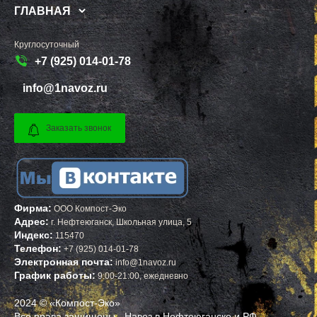
ГЛАВНАЯ
Круглосуточный
+7 (925) 014-01-78
info@1navoz.ru
Заказать звонок
Фирма:
ООО Компост-Эко
Адрес:
г.
Нефтеюганск
,
Школьная улица, 5
Индекс:
115470
Телефон:
+7 (925) 014-01-78
Электронная почта:
info@1navoz.ru
График работы:
9:00-21:00, ежедневно
2024 © «Компост-Эко»
Все права защищены - Навоз в Нефтеюганске и РФ.