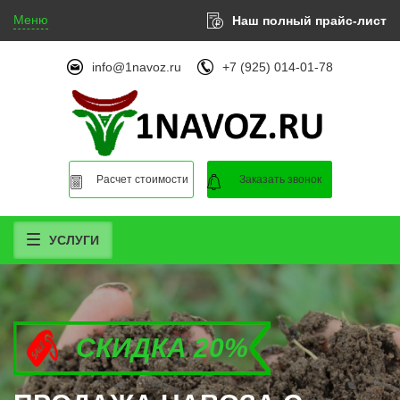
Меню
Наш полный прайс-лист
info@1navoz.ru
+7 (925) 014-01-78
Расчет стоимости
Заказать звонок
УСЛУГИ
СКИДКА 20%
СКИДКА 20%
СКИДКА 20%