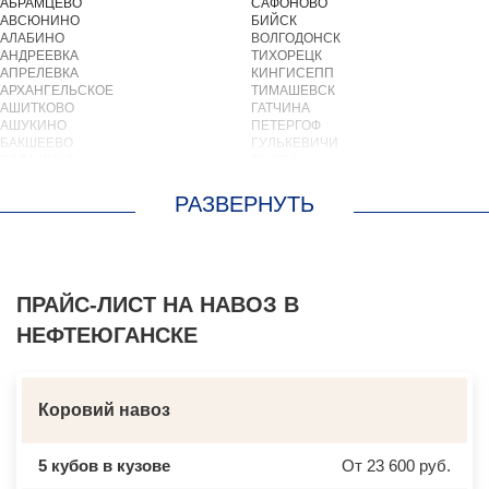
АБРАМЦЕВО
САФОНОВО
АВСЮНИНО
БИЙСК
АЛАБИНО
ВОЛГОДОНСК
АНДРЕЕВКА
ТИХОРЕЦК
АПРЕЛЕВКА
КИНГИСЕПП
АРХАНГЕЛЬСКОЕ
ТИМАШЕВСК
АШИТКОВО
ГАТЧИНА
АШУКИНО
ПЕТЕРГОФ
БАКШЕЕВО
ГУЛЬКЕВИЧИ
БАЛАШИХА
ВЫКСА
БАРВИХА
БЕРЕЗОВСКИЙ
БАРЫБИНО
ВЫБОРГ
БЕЛООЗЕРСКИЙ
ТУАПСЕ
БЕЛООМУТ
ЗИМА
БЕЛЫЕ СТОЛБЫ
БРАТСК
БОГОРОДСКОЕ
СЕВЕРОДВИНСК
БОЛЬШИЕ ВЯЗЕМЫ
БАЛАКОВО
БОЛЬШИЕ ДВОРЫ
ПРАЙС-ЛИСТ НА НАВОЗ В
НАХОДКА
БОЛЬШОЕ БУНЬКОВО
КОЛПИНО
НЕФТЕЮГАНСКЕ
БОРОДИНО
ЕЙСК
БОТАКОВО
ВОЛЖСК
БРОННИЦЫ
НОВЫЙ УРЕНГОЙ
БУРЦЕВО
ЛЮБИМ
БУТОВО
ОСТРОВ
Коровий навоз
БЫКОВО
АЗОВ
БЫЛОВО
ЛАБИНСК
ВАЛУЕВО
КСТОВО
5 кубов в кузове
От 23 600 руб.
ВАТУТИНКИ
ЧАЙКОВСКИЙ