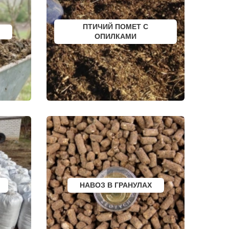
НИЖНЕУДИНСК
РСК
ШЕЛЕХОВ
УРЖУМ
ЛЕБЕДЯНЬ
ПТИЧИЙ ПОМЕТ С
ЛЫСКОВО
ОПИЛКАМИ
КАЛАЧИНСК
СОРОЧИНСК
ГОРНОЗАВОДСК
ВЕРХНИЙ ТАГИЛ
КАРПИНСК
БЕЛЕВ
ДОНСКОЙ
СТАРОДУБ
БУТУРЛИНОВКА
ТАЙШЕТ
ГВАРДЕЙСК
СУХИНИЧИ
ОСИННИКИ
МОРОЗОВСК
АЛАПАЕВСК
ИЗОБИЛЬНЫЙ
МОРШАНСК
БУГУЛЬМА
НАВОЗ В ГРАНУЛАХ
БУИНСК
ЛИХОСЛАВЛЬ
СУВОРОВ
СНЕЖИНСК
ТЫНДА