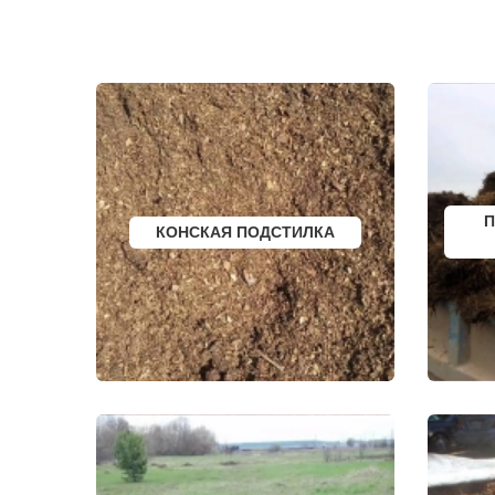
ЗНАМЯ ОКТЯБРЯ
ТУГОЛЕССК
ИВАНТЕЕВКА
ТУПИКОВО
ИКША
ТУЧКОВО
ИСТРА
УВАРОВКА
КАЛИНИНЕЦ
УДЕЛЬНАЯ
КАШИРА
УЗУНОВО
КИЕВСКИЙ
УСПЕНСКО
КЛИМОВСК
ФИРСАНОВ
КЛИН
ФОМИНСКО
КЛЯЗЬМА
ФОСФОРИТ
КНУТОВО
ФРЯЗИНО
КОЖИНО
ФРЯНОВО
КОКОШКИНО
ХИМКИ
П
КОНСКАЯ ПОДСТИЛКА
КОЛЮБАКИНО
ХОРЛОВО
КОММУНАРКА
ХОТЬКОВО
КОНСТАНТИНОВО
ЧЕРЕПОВО
КОРЕНЕВО
ЧЕРКИЗОВО
КОРОЛЕВ
ЧЕРНОГОЛО
КОСИНО
ЧЕРНОЕ
КОТЕЛЬНИКИ
ЧЕРУСТИ
КРАСКОВО
ЧЕХОВ
КРАСНАЯ ПАХРА
ШАРАПОВО
КРАСНОАРМЕЙСК
ШАТУРА
КРАСНОГОРСК
ШАТУРТОРФ
КРАСНОЗАВОДСК
ШАХОВСКА
КРАСНОЗНАМЕНСК
ШЕРЕМЕТЬ
КРАТОВО
ШИШКИН Л
КРЮКОВО
ЩЕЛКОВО