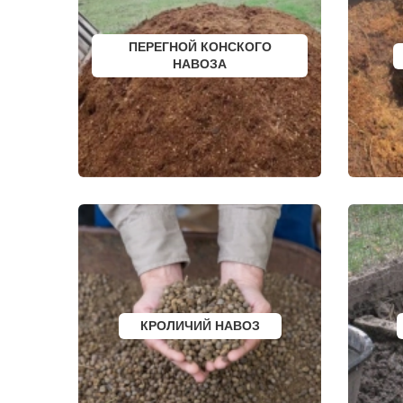
КУБИНКА
ЩЕРБИНКА
КУПАВНА
ЭЛЕКТРОГО
КУРОВСКОЕ
ЭЛЕКТРОИЗ
ЛЕСНОЙ
ЭЛЕКТРОСТ
ПЕРЕГНОЙ КОНСКОГО
ЛЕТОВО
ЭЛЕКТРОУГ
НАВОЗА
ЛИКИНО-ДУЛЕВО
ЮБИЛЕЙН
ЛОБАНОВО
ЮПИТЕР
ЛОБНЯ
ЯКОВЛЕВС
ЛОПАТИНСКИЙ
ЯХРОМА
ЛОСИНО-ПЕТРОВСКИЙ
АНАПА
ЛОТОШИНО
ЕКАТЕРИНБ
ЛУКИНО
КРАСНОДАР
ЛУНЕВО
НОВОСИБИ
ЛУХОВИЦЫ
ВОРОНЕЖ
ЛЫТКАРИНО
ИРКУТСК
ЛЬВОВСКИЙ
РОСТОВ
ЛЮБЕРЦЫ
САМАРА
ЛЮБУЧАНЫ
НЕЯ
МАЛАХОВКА
ВОЛГОГРАД
МАЛИНО
НИЖНИЙ Н
МАМЫРИ
КРАСНОЯР
МАРФИНО
ЧЕЛЯБИНС
МЕНДЕЛЕЕВО
УФА
КРОЛИЧИЙ НАВОЗ
МЕШКОВО
САНКТ-ПЕТ
МЕЩЕРИНО
ПЕРМЬ
МИХНЕВО
КАЗАНЬ
МИШЕРОНСКИЙ
РОСТОВ НА
МОЖАЙСК
САРАТОВ