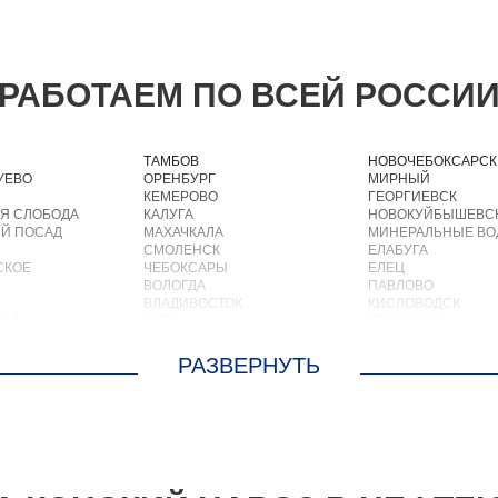
РАБОТАЕМ ПО ВСЕЙ РОССИ
ТАМБОВ
НОВОЧЕБОКСАРСК
УЕВО
ОРЕНБУРГ
МИРНЫЙ
КЕМЕРОВО
ГЕОРГИЕВСК
Я СЛОБОДА
КАЛУГА
НОВОКУЙБЫШЕВС
Й ПОСАД
МАХАЧКАЛА
МИНЕРАЛЬНЫЕ В
СМОЛЕНСК
ЕЛАБУГА
СКОЕ
ЧЕБОКСАРЫ
ЕЛЕЦ
ВОЛОГДА
ПАВЛОВО
ВЛАДИВОСТОК
КИСЛОВОДСК
КИЙ
ОРЁЛ
КРОПОТКИН
АСТРАХАНЬ
УСОЛЬЕ
ОРЛОВ
НИЖНЕВАРТОВСК
О
КОСТРОМА
КОРЕНОВСК
ОСКРЕСЕНСКОЕ
ПСКОВ
ПИОНЕРСКИЙ
ИОКОМБИНАТА
ВЕЛИКИЙ НОВГОРОД
КИРИШИ
ОЛЬШЕВИК
НАБЕРЕЖНЫЕ ЧЕЛНЫ
САРОВ
ОЛОДАРСКОГО
МУРМАНСК
ЧАПАЕВСК
ОРОВСКОГО
АРХАНГЕЛЬСК
АЛЕКСИН
М. ЦЮРУПЫ
САРАНСК
БЕЛОРЕЧЕНСК