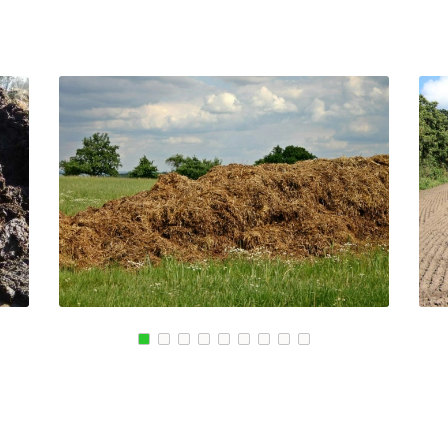
КИЙ
БЛАГОВЕЩЕНСК
РЖЕВ
СКИЙ
ОБНИНСК
АЛЕКСЕЕВКА
КОЛА
ВЯЗЬМА
КИРОВСК
ИШИМ
СВОБОДНЫЙ
ПОКРОВ
ОСАД
БОР
ЗЕЛЕНОДОЛЬСК
ЫЕ ПРУДЫ
ПАВЛОВСК
ЛИВНЫ
ВЛАДИКАВКАЗ
БОБРОВ
КОВСКИЙ
ЮЖНО САХАЛИНСК
ЛИСКИ
ДЕРБЕНТ
КУЗНЕЦК
ГОРСК
АНГАРСК
БАЛАШОВ
СТЕРЛИТАМАК
ВЫШНИЙ ВОЛОЧЕ
ГРЯЗИ
БЕЛОЯРСКИЙ
ДНО
ГУСЬ ХРУСТАЛЬН
ПАВНА
ТЕМРЮК
ИЗБЕРБАШ
ЛУГА
НАЗРАНЬ
РОДОК
БАТАЙСК
АБИНСК
Я
МАЙКОП
ПЕРЕВОЗ
РЫБИНСК
ИСКИТИМ
СЛАВЯНСК НА КУБАНИ
СЫСЕРТЬ
ТУЙМАЗЫ
КЫЗЫЛ
МУРОМ
МИХАЙЛОВКА
ЩИК
СЫЗРАНЬ
АКСАЙ
ПУШКИН
ПЕРЕСЛАВЛЬ ЗАЛ
ВСЕВОЛОЖСК
ЖУКОВ
АРЗАМАС
КУРЧАТОВ
АРМАВИР
УГЛИЧ
СЛАНЦЫ
ШЕБЕКИНО