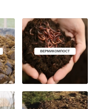
ЮРГА
И
ВЯТСКИЕ ПОЛЯНЫ
ОЛЕНЕГОРСК
ЛЫСЬВА
НЕРЮНГРИ
АРСК
УДОМЛЯ
АМУРСК
ЧЕБАРКУЛЬ
НОЯБРЬСК
ГОРОХОВЕЦ
КАЛАЧ
БАЛТИЙСК
ВЕРМИКОМПОСТ
ЛЮДИНОВО
МЕЩОВСК
ЕЛИЗОВО
КИСЕЛЕВСК
БОГОТОЛ
РУЗАЕВКА
БУГУРУСЛАН
АРТЕМОВСКИЙ
КРАСНОТУРЬИНСК
СЕВЕРСК
ВЕНЕВ
БЕЛОКУРИХА
 АМУРЕ
КОРЯЖМА
ЮРЬЕВ-ПОЛЬСКИЙ
ФУРМАНОВ