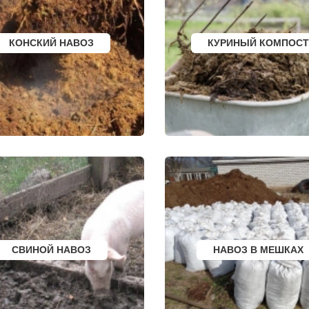
ЧАЙКОВСКИЙ
ПЕТУШКИ
РСК
НОВОЧЕРКАССК
ПРИМОРСКО АХТА
ОЛЯТОР
МИАСС
ЛЕСОСИБИРСК
АЛЬ
НАЛЬЧИК
БУДЕННОВСК
КОНСКИЙ НАВОЗ
КУРИНЫЙ КОМПОСТ
ЛИ
УССУРИЙСК
КАЛЯЗИН
ЫЙ
КАМЕНСК ШАХТИНСКИЙ
ГЛАЗОВ
КРАСНОЕ СЕЛО
РУБЦОВСК
КОЕ
ОРСК
ГУБКИН
БЕРЕЗНИКИ
КЛИНЦЫ
ЯКУТСК
УСМАНЬ
УРГ
КАМЕНСК УРАЛЬСКИЙ
КУНГУР
БАЛАБАНОВО
КАЧКАНАР
РСК
ВОЛОСОВО
КОЗЕЛЬСК
СЕРТОЛОВО
ШАРЬЯ
ПЕРВОУРАЛЬСК
ЧИСТОПОЛЬ
КИНЕЛЬ
ЕФРЕМОВ
НЕФТЕКАМСК
ЧЕРНЯХОВСК
БОГОРОДСК
ЛЕРМОНТОВ
АРТЕМ
ТОРЖОК
ОВГОРОД
ГОРЯЧИЙ КЛЮЧ
ШУМЕРЛЯ
СК
БОРОВИЧИ
ЛЕНИНСК
К
ХАНТЫ МАНСИЙСК
ШУЯ
ДМИТРИЕВ
ТУЛУН
СВИНОЙ НАВОЗ
НАВОЗ В МЕШКАХ
ЕРБУРГ
ПЕТРОПАВЛОВСК
ЧЕРЕМХОВО
КАМЧАТСКИЙ
ПРОХЛАДНЫЙ
АПШЕРОНСК
МЕЖДУРЕЧЕНСК
 ДОНУ
ВЕЛИКИЕ ЛУКИ
КИРОВО ЧЕПЕЦК
ЛОМОНОСОВ
БЕЛАЯ КАЛИТВА