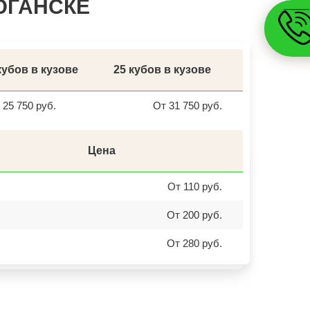
ЮГАНСКЕ
ЮЖНОУРАЛЬСК
ДЮРТЮЛИ
УЧАЛЫ
ВАЛУЙКИ
УРЮПИНСК
ЧАПЛЫГИН
МОНЧЕГОРСК
кубов в кузове
25 кубов в кузове
БЕЛИНСКИЙ
ПОХВИСТНЕВО
РАССКАЗОВО
25 750 руб.
От 31 750 руб.
МЕГИОН
ТОПКИ
ЗЕЛЕНОГОРСК
ДМИТРОВСК
Цена
СКОПИН
МАРКС
ПЕТРОВСК
От 110 руб.
ЗЕЛЕНОКУМСК
НУРЛАТ
ЗУБЦОВ
От 200 руб.
САЯНОГОРСК
АША
От 280 руб.
ОНЕГА
БЕЛОРЕЦК
СИБАЙ
СОВЕТСК
КОНДРОВО
ТАШТАГОЛ