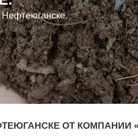
в Нефтеюганске.
в Нефтеюганске.
в Нефтеюганске.
ФТЕЮГАНСКЕ ОТ КОМПАНИИ 