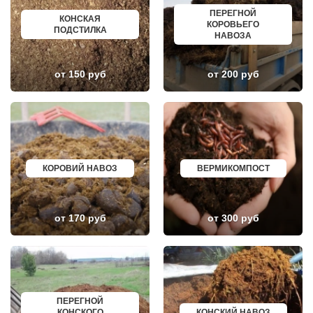
КОЖИНО
КИСЛОВОДСК
ПЕРЕГНОЙ
КОКОШКИНО
КРОПОТКИН
КОНСКАЯ
КОРОВЬЕГО
КОЛЮБАКИНО
УСОЛЬЕ
ПОДСТИЛКА
НАВОЗА
КОММУНАРКА
НИЖНЕВАРТОВСК
КОНСТАНТИНОВО
КОРЕНОВСК
КОРЕНЕВО
ПИОНЕРСКИЙ
от 150 руб
от 200 руб
КОРОЛЕВ
КИРИШИ
КОСИНО
САРОВ
КОТЕЛЬНИКИ
ЧАПАЕВСК
КРАСКОВО
АЛЕКСИН
КРАСНАЯ ПАХРА
БЕЛОРЕЧЕНСК
КРАСНОАРМЕЙСК
БОЛЬШОЙ КАМЕНЬ
КРАСНОГОРСК
КИРЖАЧ
КРАСНОЗАВОДСК
ПРИОЗЕРСК
КРАСНОЗНАМЕНСК
САЛЬСК
КОРОВИЙ НАВОЗ
ВЕРМИКОМПОСТ
КРАТОВО
ТОБОЛЬСК
КРЮКОВО
ВОТКИНСК
КУБИНКА
КИЗЛЯР
КУПАВНА
БЕРДСК
от 170 руб
от 300 руб
КУРОВСКОЕ
НЕФТЕЮГАНСК
ЛЕСНОЙ
ВОЛХОВ
ЛЕТОВО
САЛАВАТ
ЛИКИНО-ДУЛЕВО
СОСНОВЫЙ БОР
ЛОБАНОВО
РЕВДА
ЛОБНЯ
ГАГАРИН
ЛОПАТИНСКИЙ
ПОЧИНОК
ЛОСИНО-ПЕТРОВСКИЙ
ГУСЕВ
ПЕРЕГНОЙ
ЛОТОШИНО
КАНАШ
КОНСКОГО
КОНСКИЙ НАВОЗ