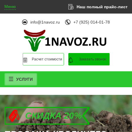
Меню
Наш полный прайс-лист
info@1navoz.ru
+7 (925) 014-01-78
Расчет стоимости
Заказать звонок
УСЛУГИ
СКИДКА 20%
СКИДКА 20%
СКИДКА 20%