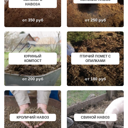
ЛУКИНО
КУРГАНИНСК
НАВОЗА
ЛУНЕВО
ЩЕКИНО
ЛУХОВИЦЫ
ДИМИТРОВГРАД
ЛЫТКАРИНО
СИМ
от 350 руб
от 250 руб
ЛЬВОВСКИЙ
МАЛОЯРОСЛАВЕЦ
ЛЮБЕРЦЫ
МАРИИНСК
ЛЮБУЧАНЫ
МИНУСИНСК
МАЛАХОВКА
ВЕРХНЯЯ ПЫШМА
МАЛИНО
РОССОШЬ
МАМЫРИ
УСТЬ ЛАБИНСК
МАРФИНО
КОМСОМОЛЬСК
МЕНДЕЛЕЕВО
РЖЕВ
КУРИНЫЙ
ПТИЧИЙ ПОМЕТ С
МЕШКОВО
АЛЕКСЕЕВКА
КОМПОСТ
ОПИЛКАМИ
МЕЩЕРИНО
ВЯЗЬМА
МИХНЕВО
ИШИМ
МИШЕРОНСКИЙ
ПОКРОВ
МОЖАЙСК
ЗЕЛЕНОДОЛЬСК
от 200 руб
от 180 руб
МОЛОДЕЖНЫЙ
ЛИВНЫ
МОЛОКОВО
БОБРОВ
МОНИНО
ЛИСКИ
МОСКОВСКИЙ
КУЗНЕЦК
МУХАНОВО
БАЛАШОВ
МЫТИЩИ
ВЫШНИЙ ВОЛОЧЕК
НАРО-ФОМИНСК
БЕЛОЯРСКИЙ
НАХАБИНО
ГУСЬ ХРУСТАЛЬНЫЙ
НЕКРАСОВКА
ИЗБЕРБАШ
КРОЛИЧИЙ НАВОЗ
СВИНОЙ НАВОЗ
НЕКРАСОВСКИЙ
НАЗРАНЬ
НЕМЧИНОВКА
АБИНСК