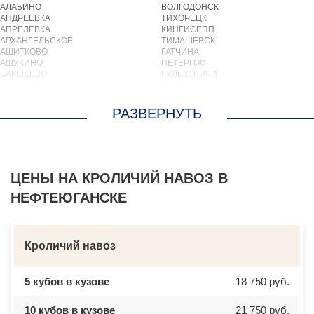
АЛАБИНО
ВОЛГОДОНСК
АНДРЕЕВКА
ТИХОРЕЦК
АПРЕЛЕВКА
КИНГИСЕПП
АРХАНГЕЛЬСКОЕ
ТИМАШЕВСК
АШИТКОВО
ГАТЧИНА
АШУКИНО
ПЕТЕРГОФ
БАКШЕЕВО
ГУЛЬКЕВИЧИ
БАЛАШИХА
ВЫКСА
БАРВИХА
БЕРЕЗОВСКИЙ
БАРЫБИНО
ВЫБОРГ
БЕЛООЗЕРСКИЙ
ТУАПСЕ
БЕЛООМУТ
ЗИМА
БЕЛЫЕ СТОЛБЫ
БРАТСК
БОГОРОДСКОЕ
СЕВЕРОДВИНСК
БОЛЬШИЕ ВЯЗЕМЫ
БАЛАКОВО
БОЛЬШИЕ ДВОРЫ
ЦЕНЫ НА КРОЛИЧИЙ НАВОЗ В
НАХОДКА
БОЛЬШОЕ БУНЬКОВО
КОЛПИНО
НЕФТЕЮГАНСКЕ
БОРОДИНО
ЕЙСК
БОТАКОВО
ВОЛЖСК
БРОННИЦЫ
НОВЫЙ УРЕНГОЙ
БУРЦЕВО
ЛЮБИМ
БУТОВО
ОСТРОВ
Кроличий навоз
БЫКОВО
АЗОВ
БЫЛОВО
ЛАБИНСК
ВАЛУЕВО
КСТОВО
5 кубов в кузове
18 750 руб.
ВАТУТИНКИ
ЧАЙКОВСКИЙ
ВЕРБИЛКИ
НОВОЧЕРКАССК
10 кубов в кузове
21 750 руб.
ВЕРЕЙКА
МИАСС