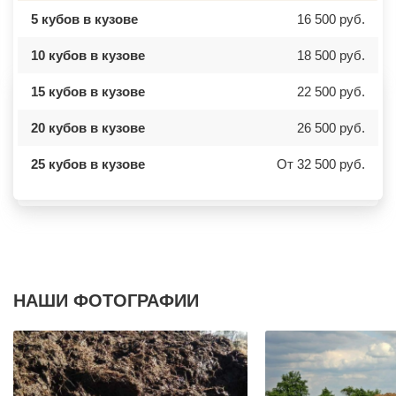
ВАЛУЕВО
КСТОВО
5 кубов в кузове
16 500 руб.
ВАТУТИНКИ
ЧАЙКОВСКИЙ
ВЕРБИЛКИ
НОВОЧЕРКАССК
10 кубов в кузове
18 500 руб.
ВЕРЕЙКА
МИАСС
ВЕРЕЯ
НАЛЬЧИК
ВЕРХНЕЕ МЯЧКОВО
УССУРИЙСК
15 кубов в кузове
22 500 руб.
ВЕРХОВЬЕ
КАМЕНСК ШАХТИНСКИЙ
ВИДНОЕ
КРАСНОЕ СЕЛО
ВИШНЯКОВСКИЕ ДАЧИ
ОРСК
20 кубов в кузове
26 500 руб.
ВЛАСЬЕВО
БЕРЕЗНИКИ
ВНУКОВО
ЯКУТСК
25 кубов в кузове
От 32 500 руб.
ВОЛОКОЛАМСК
КАМЕНСК УРАЛЬСКИЙ
ВОРОНОВО
БАЛАБАНОВО
ВОСКРЕСЕНСК
ВОЛОСОВО
ВОСТОЧНЫЙ
СЕРТОЛОВО
ВОСТРЯКОВО
ПЕРВОУРАЛЬСК
ВОСХОД
КИНЕЛЬ
ВЫСОКОВСК
НЕФТЕКАМСК
ГАЗОПРОВОД
БОГОРОДСК
ГЛАГОЛЕВО
АРТЕМ
ГЛЕБОВСКИЙ
ГОРЯЧИЙ КЛЮЧ
НАШИ ФОТОГРАФИИ
ГОЛИЦИНО
БОРОВИЧИ
ГОРКИ ЛЕНИНСКИЕ
ХАНТЫ МАНСИЙСК
ГОРКИ-10
ДМИТРИЕВ
ДАВЫДОВО
ПЕТРОПАВЛОВСК КАМЧАТСКИЙ
ДЕДЕНЕВО
АПШЕРОНСК
ДЕДОВСК
ВЕЛИКИЕ ЛУКИ
ДЕМИХОВО
ЛОМОНОСОВ