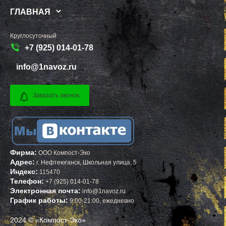
РЖАВКИ
ШАРЬЯ
ГЛАВНАЯ
РОГАЧЕВО
ЧИСТОПОЛЬ
РОГОЗИНО
ЕФРЕМОВ
РОДНИКИ
ЧЕРНЯХОВСК
Круглосуточный
РОЖДЕСТВЕНО
ЛЕРМОНТОВ
+7 (925) 014-01-78
РОШАЛЬ
ТОРЖОК
РУБЛЕВО
ШУМЕРЛЯ
РУЗА
ЛЕНИНСК
info@1navoz.ru
РЯЗАНОВСКИЙ
ШУЯ
СВЕРДЛОВСКИЙ
ТУЛУН
СЕВЕРНЫЙ
ЧЕРЕМХОВО
Заказать звонок
СЕЛО ЯМ
ПРОХЛАДНЫЙ
СЕЛЯТИНО
МЕЖДУРЕЧЕНСК
СЕРГИЕВ ПОСАД
КИРОВО ЧЕПЕЦК
СЕРЕБРЯНЫЕ ПРУДЫ
БЕЛАЯ КАЛИТВА
СЕРПУХОВ
КАСИМОВ
СКОРОПУСКОВСКИЙ
МОЖГА
СНЕГИРИ
КЫШТЫМ
Фирма:
СОЛНЕЧНОГОРСК
СТРУНИНО
ООО Компост-Эко
СОЛНЦЕВО
МАЙСКИЙ
Адрес:
г.
Нефтеюганск
,
Школьная улица, 5
СОФРИНО
АРСЕНЬЕВ
Индекс:
115470
СОФЬИНО
ПОЛЕВСКОЙ
Телефон:
+7 (925) 014-01-78
СТАРАЯ КУПАВНА
КИМОВСК
Электронная почта:
info@1navoz.ru
СТАРБЕЕВО
ДАГЕСТАНСКИЕ ОГНИ
График работы:
9:00-21:00, ежедневно
СТАРЫЙ ГОРОДОК
ЗАВОЛЖЬЕ
СТОЛБОВАЯ
ЖИГУЛЕВСК
СТУПИНО
НЕФТЕГОРСК
2024 © «Компост-Эко»
СХОДНЯ
КРАСНОУФИМСК