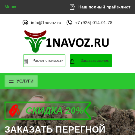
Меню
Наш полный прайс-лист
info@1navoz.ru
+7 (925) 014-01-78
Расчет стоимости
Заказать звонок
УСЛУГИ
СКИДКА 20%
СКИДКА 20%
СКИДКА 20%
ЗАКАЗАТЬ ПЕРЕГНОЙ
ЗАКАЗАТЬ ПЕРЕГНОЙ
ЗАКАЗАТЬ ПЕРЕГНОЙ