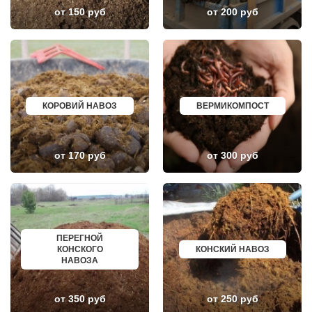
КЛИМОВСК
МИНЕРАЛЬНЫЕ ВОДЫ
от 150 руб
от 200 руб
КЛИН
ЕЛАБУГА
КЛЯЗЬМА
ЕЛЕЦ
КНУТОВО
ПАВЛОВО
КОЖИНО
КИСЛОВОДСК
КОКОШКИНО
КРОПОТКИН
КОЛЮБАКИНО
УСОЛЬЕ
КОММУНАРКА
НИЖНЕВАРТОВСК
КОНСТАНТИНОВО
КОРЕНОВСК
КОРОВИЙ НАВОЗ
ВЕРМИКОМПОСТ
КОРЕНЕВО
ПИОНЕРСКИЙ
КОРОЛЕВ
КИРИШИ
КОСИНО
САРОВ
КОТЕЛЬНИКИ
ЧАПАЕВСК
от 170 руб
от 300 руб
КРАСКОВО
АЛЕКСИН
КРАСНАЯ ПАХРА
БЕЛОРЕЧЕНСК
КРАСНОАРМЕЙСК
БОЛЬШОЙ КАМЕНЬ
КРАСНОГОРСК
КИРЖАЧ
КРАСНОЗАВОДСК
ПРИОЗЕРСК
КРАСНОЗНАМЕНСК
САЛЬСК
КРАТОВО
ТОБОЛЬСК
КРЮКОВО
ВОТКИНСК
ПЕРЕГНОЙ
КУБИНКА
КИЗЛЯР
КОНСКОГО
КОНСКИЙ НАВОЗ
КУПАВНА
БЕРДСК
НАВОЗА
КУРОВСКОЕ
НЕФТЕЮГАНСК
ЛЕСНОЙ
ВОЛХОВ
ЛЕТОВО
САЛАВАТ
от 350 руб
от 250 руб
ЛИКИНО-ДУЛЕВО
СОСНОВЫЙ БОР
ЛОБАНОВО
РЕВДА