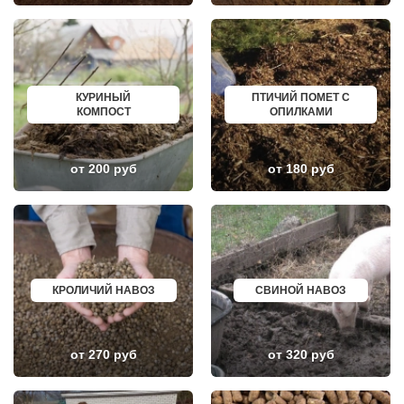
ЛОБНЯ
ГАГАРИН
ЛОПАТИНСКИЙ
ПОЧИНОК
ЛОСИНО-ПЕТРОВСКИЙ
ГУСЕВ
ЛОТОШИНО
КАНАШ
ЛУКИНО
КУРГАНИНСК
ЛУНЕВО
ЩЕКИНО
КУРИНЫЙ
ПТИЧИЙ ПОМЕТ С
ЛУХОВИЦЫ
ДИМИТРОВГРАД
КОМПОСТ
ОПИЛКАМИ
ЛЫТКАРИНО
СИМ
ЛЬВОВСКИЙ
МАЛОЯРОСЛАВЕЦ
ЛЮБЕРЦЫ
МАРИИНСК
ЛЮБУЧАНЫ
МИНУСИНСК
от 200 руб
от 180 руб
МАЛАХОВКА
ВЕРХНЯЯ ПЫШМА
МАЛИНО
РОССОШЬ
МАМЫРИ
УСТЬ ЛАБИНСК
МАРФИНО
КОМСОМОЛЬСК
МЕНДЕЛЕЕВО
РЖЕВ
МЕШКОВО
АЛЕКСЕЕВКА
МЕЩЕРИНО
ВЯЗЬМА
МИХНЕВО
ИШИМ
МИШЕРОНСКИЙ
ПОКРОВ
КРОЛИЧИЙ НАВОЗ
СВИНОЙ НАВОЗ
МОЖАЙСК
ЗЕЛЕНОДОЛЬСК
МОЛОДЕЖНЫЙ
ЛИВНЫ
МОЛОКОВО
БОБРОВ
МОНИНО
ЛИСКИ
от 270 руб
от 320 руб
МОСКОВСКИЙ
КУЗНЕЦК
МУХАНОВО
БАЛАШОВ
МЫТИЩИ
ВЫШНИЙ ВОЛОЧЕК
НАРО-ФОМИНСК
БЕЛОЯРСКИЙ